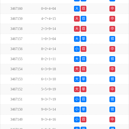
3467160
0+0+4=04
大
双
中
3467159
4+7+4=15
大
双
中
3467158
2+3+9=14
大
双
中
3467157
1+0+3=04
大
单
错
3467156
8+2+4=14
小
双
中
3467155
8+2+1=11
大
双
错
3467154
6+3+9=18
大
双
中
3467153
6+1+3=10
大
单
错
3467152
5+5+9=19
大
单
中
3467151
9+3+7=19
小
双
错
3467150
9+0+5=14
小
单
错
3467149
9+3+4=16
小
双
中