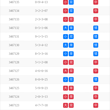
3467135
0+9+4=13
小
双
中
3467134
3+2+2=07
小
双
中
3467133
2+3+3=08
小
双
中
3467132
0+5+1=06
大
单
错
3467131
9+1+5=15
小
双
错
3467130
5+3+4=12
大
单
错
3467129
8+5+3=16
小
单
错
3467128
5+1+2=08
小
双
中
3467127
4+6+6=16
大
双
中
3467126
8+8+9=25
小
双
错
3467125
5+9+9=23
大
单
中
3467124
2+8+3=13
小
单
中
3467123
4+7+7=18
大
双
中