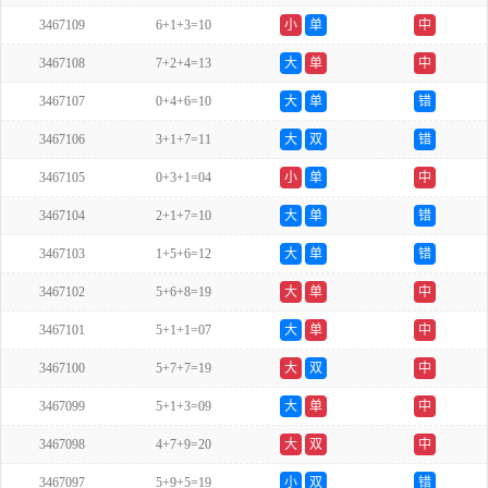
3467109
6+1+3=10
小
单
中
3467108
7+2+4=13
大
单
中
3467107
0+4+6=10
大
单
错
3467106
3+1+7=11
大
双
错
3467105
0+3+1=04
小
单
中
3467104
2+1+7=10
大
单
错
3467103
1+5+6=12
大
单
错
3467102
5+6+8=19
大
单
中
3467101
5+1+1=07
大
单
中
3467100
5+7+7=19
大
双
中
3467099
5+1+3=09
大
单
中
3467098
4+7+9=20
大
双
中
3467097
5+9+5=19
小
双
错