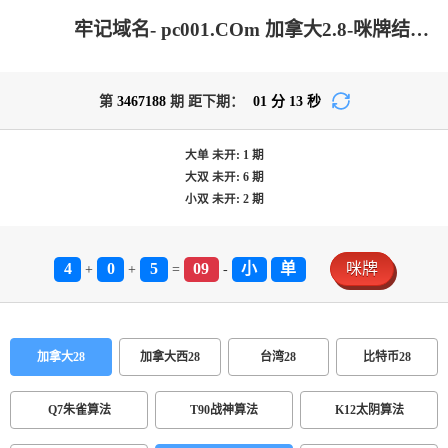
牢记域名- pc001.COm 加拿大2.8-咪牌结果|加拿大pc2.8预测-在线预测|加拿大2.8在线预测|加拿大在线咪牌|加拿大2.8走势咪牌预测_专注研究2.8_加拿大PC在线走势_官方数据!
第
3467188
期 距下期：
01
分
13
秒
大单
未开:
1
期
大双
未开:
6
期
小双
未开:
2
期
4
0
5
09
小
单
咪牌
+
+
=
-
加拿大28
加拿大西28
台湾28
比特币28
Q7朱雀算法
T90战神算法
K12太阴算法