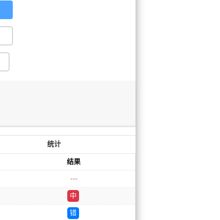
统计
结果
---
中
错