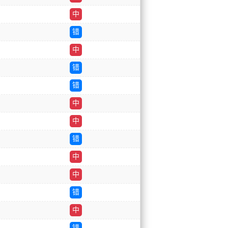
中
错
中
错
错
中
中
错
中
中
错
中
错