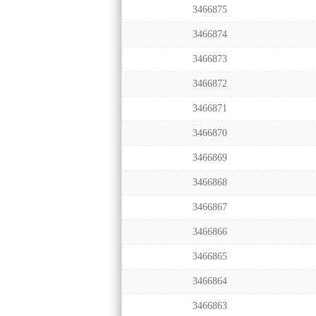
3466875
3466874
3466873
3466872
3466871
3466870
3466869
3466868
3466867
3466866
3466865
3466864
3466863