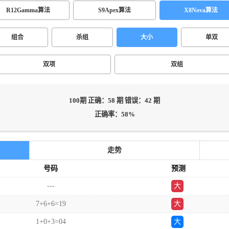
R12Gamma算法
S9Apex算法
X8Nova算法
组合
杀组
大小
单双
双项
双组
100期 正确：58 期 错误：42 期
正确率：58%
走势
号码
预测
---
大
单
7+6+6=19
大
1+0+3=04
大