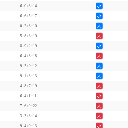
6+0+8=14
小
6+6+5=17
小
0+2+8=10
大
5+8+6=19
大
8+9+2=19
小
6+4+8=18
大
9+3+0=12
大
9+1+3=13
大
4+8+7=19
大
6+4+1=11
小
7+6+9=22
大
3+3+8=14
大
9+4+0=13
小