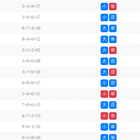
5+3+9=17
小
单
2+9+6=17
小
双
0+7+3=10
大
单
8+4+0=12
大
单
2+1+2=05
大
单
3+0+6=09
大
双
3+7+0=10
大
双
9+8+0=17
小
双
1+4+6=11
小
单
7+0+6=13
大
双
4+7+2=13
小
单
9+6+1=16
小
单
0+2+8=10
大
单