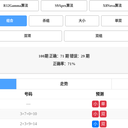
R12Gamma算法
S9Apex算法
X8Nova算法
组合
杀组
大小
单双
双项
双组
100期 正确：71 期 错误：29 期
正确率：71%
走势
号码
预测
---
小
单
3+7+0=10
小
双
2+3+9=14
小
双