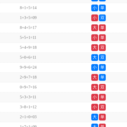
8+1+5=14
小
单
1+3+5=09
小
双
8+4+5=17
大
单
5+5+1=11
小
单
5+4+9=18
大
双
5+0+6=11
大
双
9+9+6=24
小
单
2+9+7=18
大
单
0+9+7=16
大
双
5+3+3=11
小
单
3+8+1=12
小
双
2+1+0=03
大
单
1+7+1=09
大
单