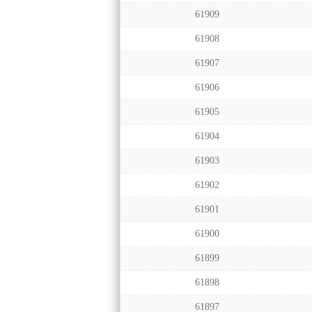
61909
61908
61907
61906
61905
61904
61903
61902
61901
61900
61899
61898
61897