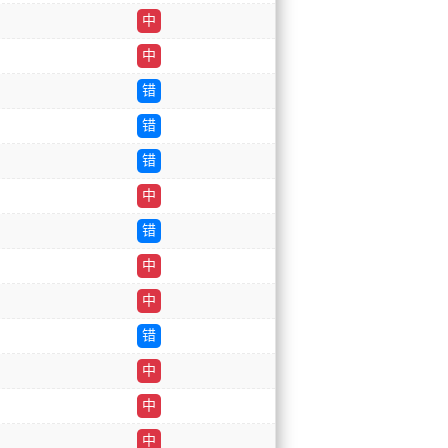
中
中
错
错
错
中
错
中
中
错
中
中
中