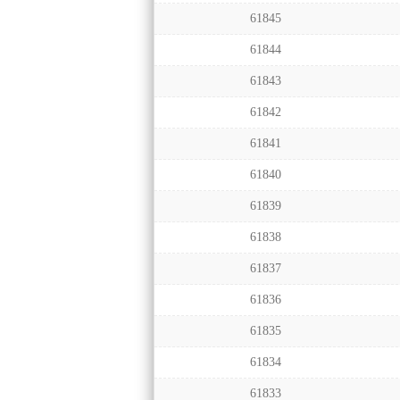
61845
61844
61843
61842
61841
61840
61839
61838
61837
61836
61835
61834
61833