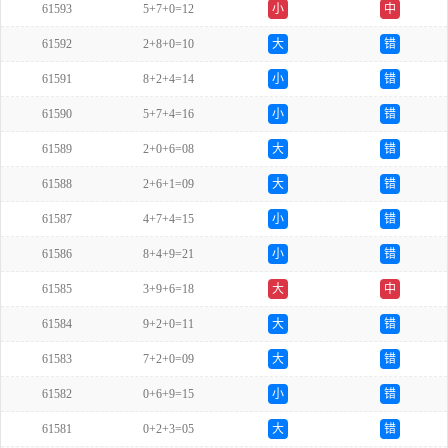
61593
5+7+0=12
小
中
61592
2+8+0=10
大
错
61591
8+2+4=14
小
错
61590
5+7+4=16
小
错
61589
2+0+6=08
大
错
61588
2+6+1=09
大
错
61587
4+7+4=15
小
错
61586
8+4+9=21
小
错
61585
3+9+6=18
大
中
61584
9+2+0=11
大
错
61583
7+2+0=09
大
错
61582
0+6+9=15
小
错
61581
0+2+3=05
大
错