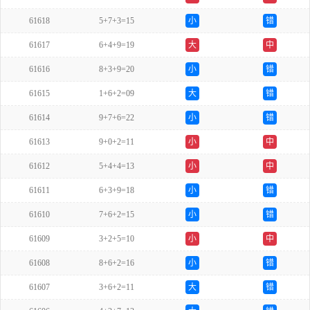
61618
5+7+3=15
小
错
61617
6+4+9=19
大
中
61616
8+3+9=20
小
错
61615
1+6+2=09
大
错
61614
9+7+6=22
小
错
61613
9+0+2=11
小
中
61612
5+4+4=13
小
中
61611
6+3+9=18
小
错
61610
7+6+2=15
小
错
61609
3+2+5=10
小
中
61608
8+6+2=16
小
错
61607
3+6+2=11
大
错