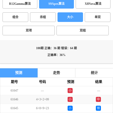
R12Gamma算法
S9Apex算法
X8Nova算法
组合
杀组
大小
单双
双项
双组
100期 正确：36 期 错误：64 期
正确率：36%
预测
走势
统计
期号
号码
预测
结果
61647
---
小
---
单
61646
4+3+2=09
小
中
61645
6+8+9=23
小
错