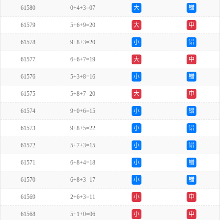
61580
0+4+3=07
大
错
61579
5+6+9=20
大
中
61578
9+8+3=20
小
错
61577
6+6+7=19
大
中
61576
5+3+8=16
小
错
61575
5+8+7=20
大
中
61574
9+0+6=15
小
错
61573
9+8+5=22
小
错
61572
5+7+3=15
小
错
61571
6+8+4=18
小
错
61570
6+8+3=17
小
错
61569
2+6+3=11
小
中
61568
5+1+0=06
小
中