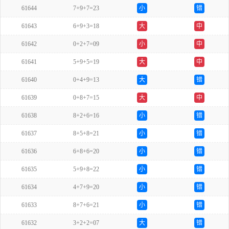
61644
7+9+7=23
小
错
61643
6+9+3=18
大
中
61642
0+2+7=09
小
中
61641
5+9+5=19
大
中
61640
0+4+9=13
大
错
61639
0+8+7=15
大
中
61638
8+2+6=16
小
错
61637
8+5+8=21
小
错
61636
6+8+6=20
小
错
61635
5+9+8=22
小
错
61634
4+7+9=20
小
错
61633
8+7+6=21
小
错
61632
3+2+2=07
大
错