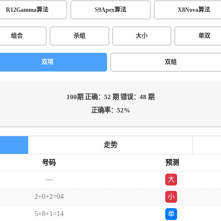
R12Gamma算法
S9Apex算法
X8Nova算法
组合
杀组
大小
单双
双项
双组
100期 正确：52 期 错误：48 期
正确率：52%
走势
号码
预测
---
大
2+0+2=04
小
5+8+1=14
单