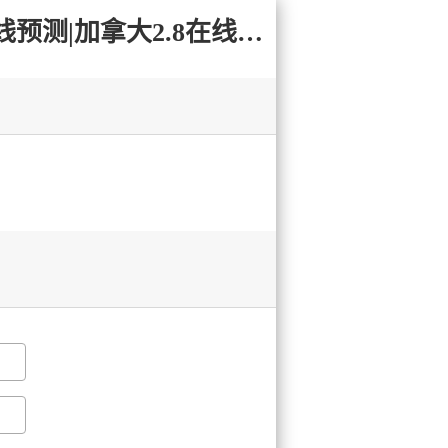
牢记域名- pc001.COm 加拿大2.8-咪牌结果|加拿大pc2.8预测-在线预测|加拿大2.8在线预测|加拿大在线咪牌|加拿大2.8走势咪牌预测_专注研究2.8_加拿大PC在线走势_官方数据!