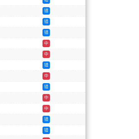
错
错
错
中
中
错
中
错
中
中
错
错