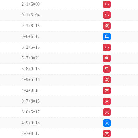
2+1+6=09
小
0+1+3=04
小
9+1+8=18
双
0+6+6=12
单
6+2+5=13
小
5+7+9=21
单
5+8+0=13
单
4+9+5=18
双
4+2+8=14
大
0+7+8=15
大
6+6+5=17
大
4+9+0=13
大
2+7+8=17
大