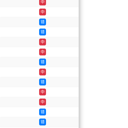
中
中
错
错
中
中
错
中
错
中
中
错
错