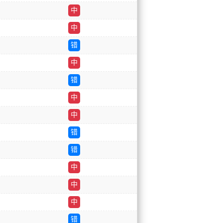
中
中
错
中
错
中
中
错
错
中
中
中
错