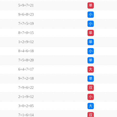
5+9+7=21
单
9+6+8=23
小
7+7+5=19
小
8+7+0=15
单
1+2+9=12
单
8+4+6=18
小
7+5+8=20
单
6+4+7=17
大
9+7+2=18
单
7+9+6=22
双
2+1+9=12
小
3+0+2=05
大
7+1+6=14
双