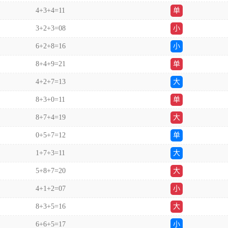
4+3+4=11
单
3+2+3=08
小
6+2+8=16
小
8+4+9=21
单
4+2+7=13
大
8+3+0=11
单
8+7+4=19
大
0+5+7=12
单
1+7+3=11
大
5+8+7=20
大
4+1+2=07
小
8+3+5=16
大
6+6+5=17
小