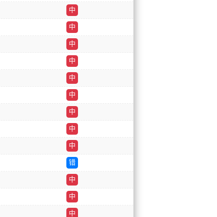
中
中
中
中
中
中
中
中
中
错
中
中
中