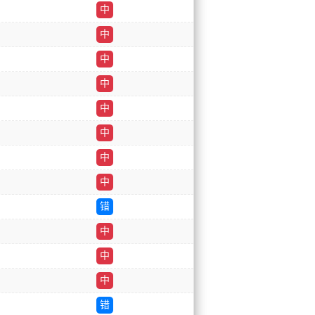
中
中
中
中
中
中
中
中
错
中
中
中
错