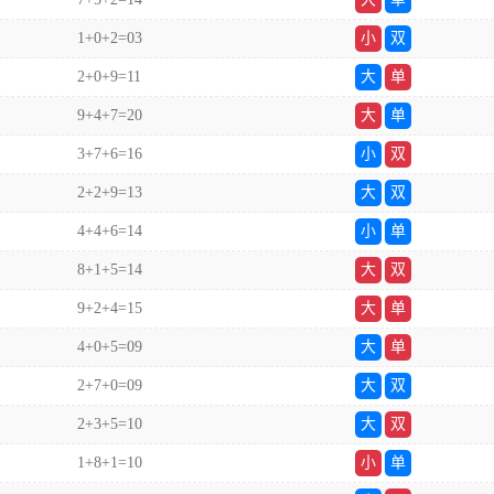
1+0+2=03
小
双
2+0+9=11
大
单
9+4+7=20
大
单
3+7+6=16
小
双
2+2+9=13
大
双
4+4+6=14
小
单
8+1+5=14
大
双
9+2+4=15
大
单
4+0+5=09
大
单
2+7+0=09
大
双
2+3+5=10
大
双
1+8+1=10
小
单