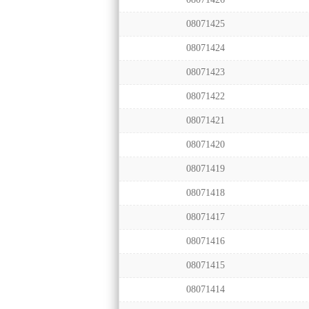
08071425
08071424
08071423
08071422
08071421
08071420
08071419
08071418
08071417
08071416
08071415
08071414