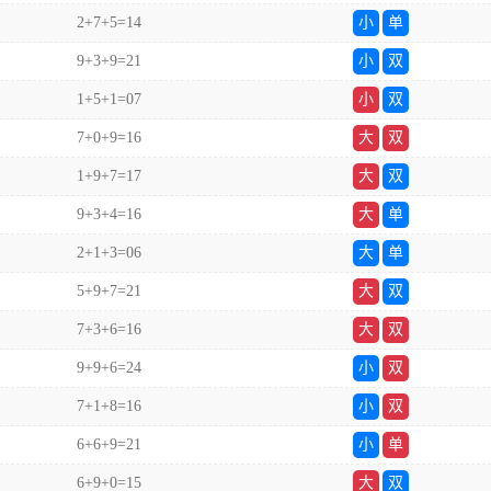
2+7+5=14
小
单
9+3+9=21
小
双
1+5+1=07
小
双
7+0+9=16
大
双
1+9+7=17
大
双
9+3+4=16
大
单
2+1+3=06
大
单
5+9+7=21
大
双
7+3+6=16
大
双
9+9+6=24
小
双
7+1+8=16
小
双
6+6+9=21
小
单
6+9+0=15
大
双