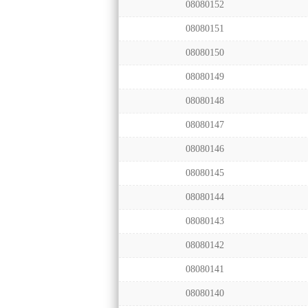
08080152
08080151
08080150
08080149
08080148
08080147
08080146
08080145
08080144
08080143
08080142
08080141
08080140