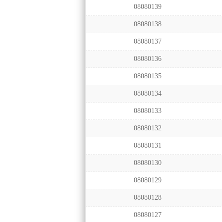
08080139
08080138
08080137
08080136
08080135
08080134
08080133
08080132
08080131
08080130
08080129
08080128
08080127