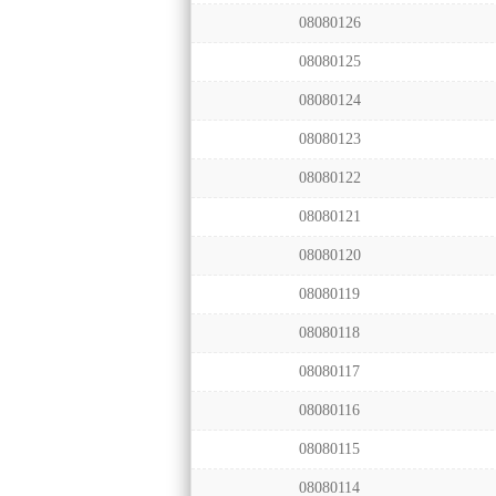
08080126
08080125
08080124
08080123
08080122
08080121
08080120
08080119
08080118
08080117
08080116
08080115
08080114