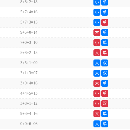
8+8+2=18
小
单
5+7+4=16
小
单
5+7+3=15
小
单
9+5+0=14
大
单
7+0+3=10
小
单
5+8+2=15
大
单
3+5+1=09
大
双
3+1+3=07
大
双
3+9+4=16
大
单
4+4+5=13
小
单
3+8+1=12
小
双
9+3+4=16
大
单
0+0+6=06
大
单