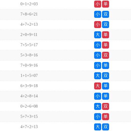
0+1+2=03
小
单
7+8+6=21
小
双
4+7+2=13
小
双
2+0+9=11
大
单
7+5+5=17
小
单
5+3+8=16
小
双
7+0+9=16
小
单
1+1+5=07
大
双
6+3+9=18
大
单
4+2+8=14
小
单
0+2+6=08
大
双
5+7+3=15
小
单
4+7+2=13
大
双