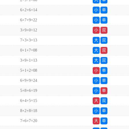
6+2+6=14
小
单
6+7+9=22
小
单
3+9+0=12
小
双
7+3+3=13
大
双
0+1+7=08
大
双
3+9+1=13
大
双
5+1+2=08
小
单
6+9+9=24
小
单
5+8+6=19
小
单
6+4+5=15
大
双
8+2+8=18
小
单
7+6+7=20
大
单