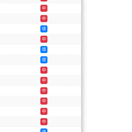
中
中
错
中
错
错
中
中
中
中
中
中
错