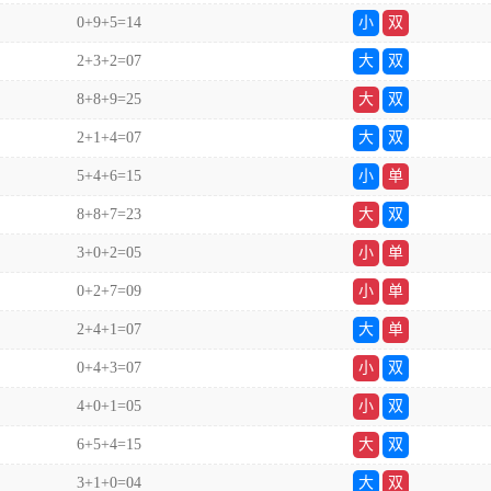
0+9+5=14
小
双
2+3+2=07
大
双
8+8+9=25
大
双
2+1+4=07
大
双
5+4+6=15
小
单
8+8+7=23
大
双
3+0+2=05
小
单
0+2+7=09
小
单
2+4+1=07
大
单
0+4+3=07
小
双
4+0+1=05
小
双
6+5+4=15
大
双
3+1+0=04
大
双