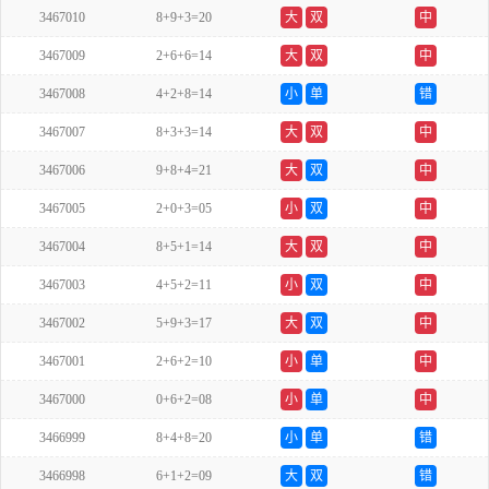
3467010
8+9+3=20
大
双
中
3467009
2+6+6=14
大
双
中
3467008
4+2+8=14
小
单
错
3467007
8+3+3=14
大
双
中
3467006
9+8+4=21
大
双
中
3467005
2+0+3=05
小
双
中
3467004
8+5+1=14
大
双
中
3467003
4+5+2=11
小
双
中
3467002
5+9+3=17
大
双
中
3467001
2+6+2=10
小
单
中
3467000
0+6+2=08
小
单
中
3466999
8+4+8=20
小
单
错
3466998
6+1+2=09
大
双
错