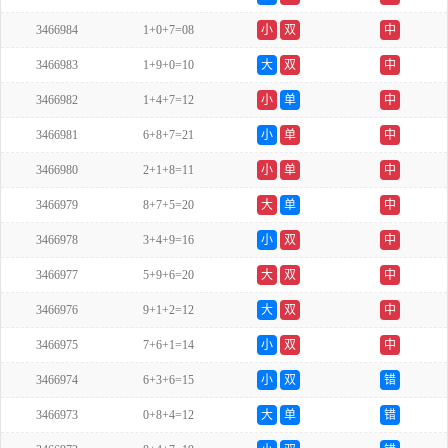
3466984
1+0+7=08
小
双
中
3466983
1+9+0=10
大
双
中
3466982
1+4+7=12
小
单
中
3466981
6+8+7=21
小
单
中
3466980
2+1+8=11
小
单
中
3466979
8+7+5=20
大
单
中
3466978
3+4+9=16
小
双
中
3466977
5+9+6=20
大
双
中
3466976
9+1+2=12
大
双
中
3466975
7+6+1=14
小
双
中
3466974
6+3+6=15
小
双
错
3466973
0+8+4=12
大
单
错