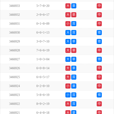
3466933
5+7+8=20
大
单
中
3466932
2+9+6=17
大
单
中
3466931
0+1+8=09
小
双
中
3466930
6+6+1=13
大
双
错
3466929
3+0+7=10
大
单
错
3466928
7+6+6=19
大
单
中
3466927
1+0+3=04
大
单
错
3466926
6+0+8=14
大
单
中
3466925
6+6+5=17
大
双
中
3466924
0+2+8=10
小
单
中
3466923
5+8+6=19
小
双
错
3466922
8+9+2=19
大
双
中
3466921
6+4+8=18
大
单
中