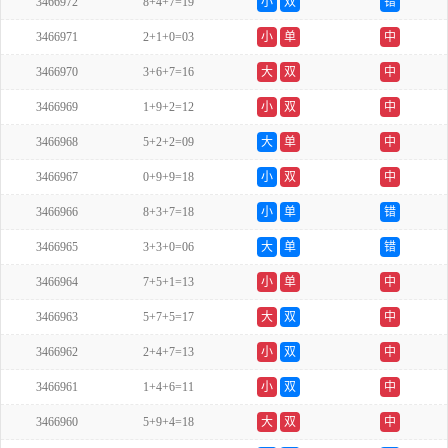
3466972
8+4+7=19
小
双
错
3466971
2+1+0=03
小
单
中
3466970
3+6+7=16
大
双
中
3466969
1+9+2=12
小
双
中
3466968
5+2+2=09
大
单
中
3466967
0+9+9=18
小
双
中
3466966
8+3+7=18
小
单
错
3466965
3+3+0=06
大
单
错
3466964
7+5+1=13
小
单
中
3466963
5+7+5=17
大
双
中
3466962
2+4+7=13
小
双
中
3466961
1+4+6=11
小
双
中
3466960
5+9+4=18
大
双
中