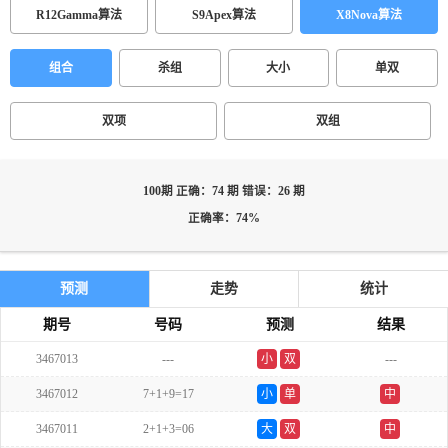
R12Gamma算法
S9Apex算法
X8Nova算法
组合
杀组
大小
单双
双项
双组
100期 正确：74 期 错误：26 期
正确率：74%
预测
走势
统计
期号
号码
预测
结果
3467013
---
小
双
---
3467012
7+1+9=17
小
单
中
3467011
2+1+3=06
大
双
中